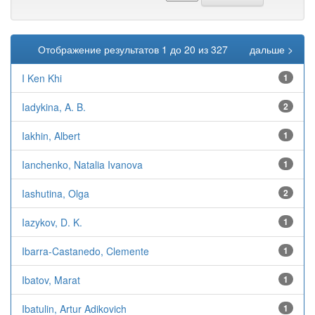
Отображение результатов 1 до 20 из 327
дальше >
I Ken Khi
1
Iadykina, A. B.
2
Iakhin, Albert
1
Ianchenko, Natalia Ivanova
1
Iashutina, Olga
2
Iazykov, D. K.
1
Ibarra-Castanedo, Clemente
1
Ibatov, Marat
1
Ibatulin, Artur Adikovich
1