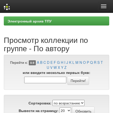
Skip
Электронный архив ТПУ
navigation
Просмотр коллекции по
группе - По автору
Перейти к:
A
B
C
D
E
F
G
H
I
J
K
L
M
N
O
P
Q
R
S
T
0-9
U
V
W
X
Y
Z
или введите несколько первых букв:
Сортировка:
Вывести на страницу: