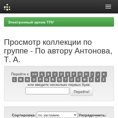
Skip
Электронный архив ТПУ
navigation
Просмотр коллекции по
группе - По автору Антонова,
Т. А.
Перейти к:
0-9
A
B
C
D
E
F
G
H
I
J
K
L
M
N
O
P
Q
R
S
T
U
V
W
X
Y
Z
или введите несколько первых букв:
Сортировка:
Упорядочнить: