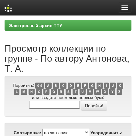
Skip
Электронный архив ТПУ
navigation
Просмотр коллекции по
группе - По автору Антонова,
Т. А.
Перейти к:
0-9
A
B
C
D
E
F
G
H
I
J
K
L
M
N
O
P
Q
R
S
T
U
V
W
X
Y
Z
или введите несколько первых букв:
Сортировка:
Упорядочнить: