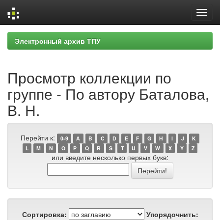
Skip
Электронный архив ТПУ
navigation
Просмотр коллекции по
группе - По автору Баталова,
В. Н.
Перейти к:
0-9
A
B
C
D
E
F
G
H
I
J
K
L
M
N
O
P
Q
R
S
T
U
V
W
X
Y
Z
или введите несколько первых букв:
Сортировка:
Упорядочнить: