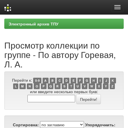
Skip
Электронный архив ТПУ
navigation
Просмотр коллекции по
группе - По автору Горевая,
Л. А.
Перейти к:
0-9
A
B
C
D
E
F
G
H
I
J
K
L
M
N
O
P
Q
R
S
T
U
V
W
X
Y
Z
или введите несколько первых букв:
Сортировка:
Упорядочнить: