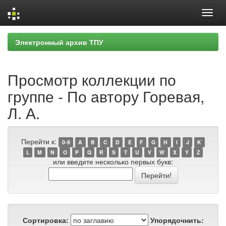
Skip
Электронный архив ТПУ
navigation
Просмотр коллекции по
группе - По автору Горевая,
Л. А.
Перейти к:
0-9
A
B
C
D
E
F
G
H
I
J
K
L
M
N
O
P
Q
R
S
T
U
V
W
X
Y
Z
или введите несколько первых букв:
Сортировка:
Упорядочнить: