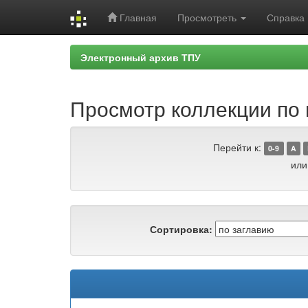
Главная
Просмотреть
Справка
Skip
Электронный архив ТПУ
navigation
Просмотр коллекции по г
Перейти к:
0-9
A
или
Сортировка: