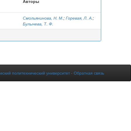
Авторы
Смольянинова, Н. М.
;
Горевая, Л. А.
;
Булычева, Т. Ф.
мский политехнический университет
-
Обратная связь