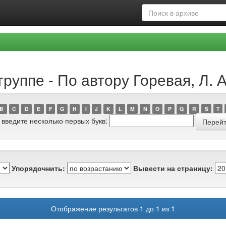
руппе - По автору Горевая, Л. А
B
C
D
E
F
G
H
I
J
K
L
M
N
O
P
Q
R
S
T
 введите несколько первых букв:
Упорядочнить:
Вывести на страницу:
Отображение результатов 1 до 1 из 1