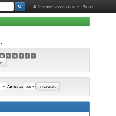
Зарегистрированным:
Язык
.
U
V
W
X
Y
Z
Авторы: