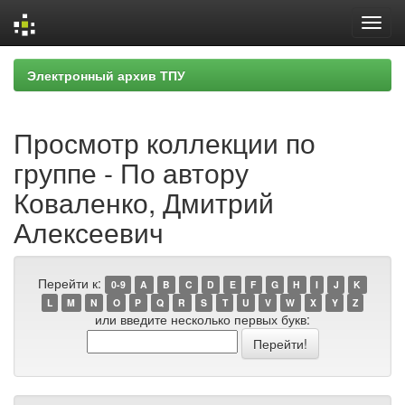
Skip
Электронный архив ТПУ
navigation
Просмотр коллекции по
группе - По автору
Коваленко, Дмитрий
Алексеевич
Перейти к:
0-9
A
B
C
D
E
F
G
H
I
J
K
L
M
N
O
P
Q
R
S
T
U
V
W
X
Y
Z
или введите несколько первых букв: