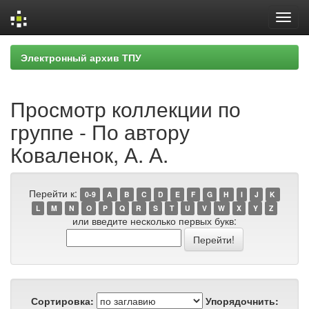
Skip
Электронный архив ТПУ
navigation
Просмотр коллекции по
группе - По автору
Коваленок, А. А.
Перейти к:
0-9
A
B
C
D
E
F
G
H
I
J
K
L
M
N
O
P
Q
R
S
T
U
V
W
X
Y
Z
или введите несколько первых букв:
Сортировка:
Упорядочнить: