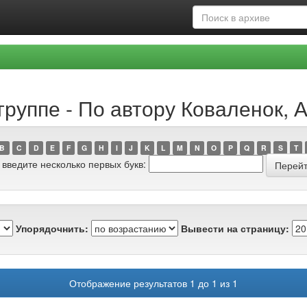
руппе - По автору Коваленок, А
B
C
D
E
F
G
H
I
J
K
L
M
N
O
P
Q
R
S
T
 введите несколько первых букв:
Упорядочнить:
Вывести на страницу:
Отображение результатов 1 до 1 из 1