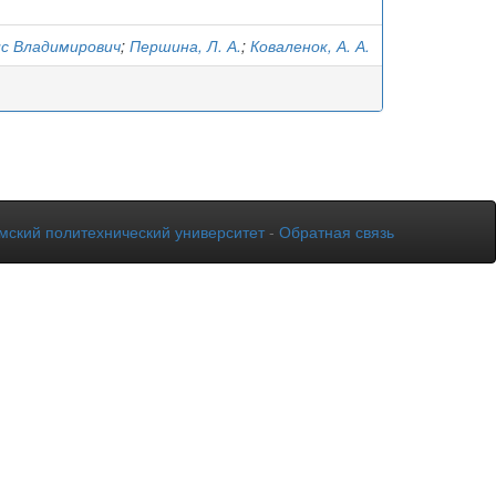
ис Владимирович
;
Першина, Л. А.
;
Коваленок, А. А.
мский политехнический университет
-
Обратная связь