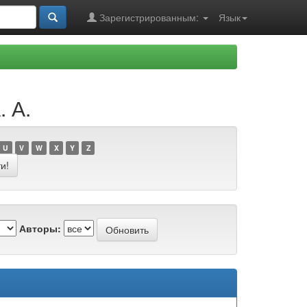
Зарегистрированным:
Язык
. А.
U
V
W
X
Y
Z
Авторы: