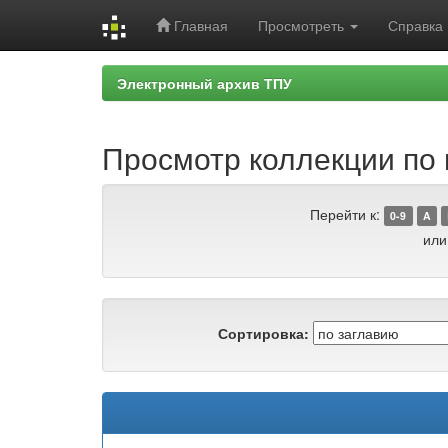
Главная
Просмотреть
Справка
Skip
Электронный архив ТПУ
navigation
Просмотр коллекции по г
Перейти к:
0-9
A
или
Сортировка: