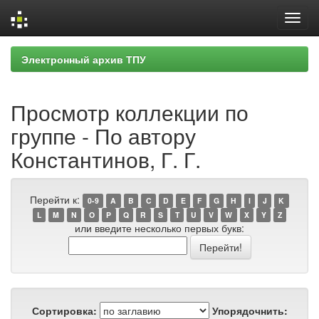
Skip
Электронный архив ТПУ
navigation
Просмотр коллекции по
группе - По автору
Константинов, Г. Г.
Перейти к:
0-9
A
B
C
D
E
F
G
H
I
J
K
L
M
N
O
P
Q
R
S
T
U
V
W
X
Y
Z
или введите несколько первых букв:
Сортировка:
Упорядочнить: