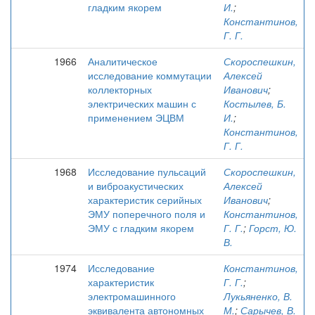
гладким якорем
И.
;
Константинов,
Г. Г.
1966
Аналитическое
Скороспешкин,
исследование коммутации
Алексей
коллекторных
Иванович
;
электрических машин с
Костылев, Б.
применением ЭЦВМ
И.
;
Константинов,
Г. Г.
1968
Исследование пульсаций
Скороспешкин,
и виброакустических
Алексей
характеристик серийных
Иванович
;
ЭМУ поперечного поля и
Константинов,
ЭМУ с гладким якорем
Г. Г.
;
Горст, Ю.
В.
1974
Исследование
Константинов,
характеристик
Г. Г.
;
электромашинного
Лукьяненко, В.
эквивалента автономных
М.
;
Сарычев, В.