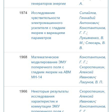
генераторов энергии
А.
1974
Исследование
Сипайлов,
чувствительности
Геннадий
электромашинного
Антонович
;
усилителя с гладким
Константинов,
якорем к вариациям
Г. Г.
;
параметров
Лукьяненко, В.
М.
;
Слюсарь, В.
В.
1968
Математическое
Константинов,
моделирование ЭМУ
Г. Г.
;
поперечного поля с
Скороспешкин,
гладким якорем на АВМ
Алексей
МН-14
Иванович
;
Лагунов, В. П.
1966
Некоторые результаты
Скороспешкин,
исследования
Алексей
характеристик и
Иванович
;
коммутации ЭМУ
Константинов,
поперечного поля с
Г. Г.