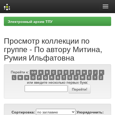
Skip
Электронный архив ТПУ
navigation
Просмотр коллекции по
группе - По автору Митина,
Румия Ильфатовна
Перейти к:
0-9
A
B
C
D
E
F
G
H
I
J
K
L
M
N
O
P
Q
R
S
T
U
V
W
X
Y
Z
или введите несколько первых букв:
Сортировка:
Упорядочнить: