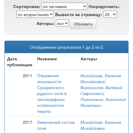
Сортировка:
Упорядочнить:
Вывести на страницу:
Авторы:
Отображение результатов 1 до 2 из 2
Дата
Название
Авторы
публикации
2011
Отражение
Михайлова, Евгения
зональности
Михайловна
;
Сухаринского
Ворошилов, Валерий
рудного поля в
Гаврилович
;
типоморфных
Пшеничкин, Анатолий
особенностях
Яковлевич
пирита
2017
Химический состав
Михайлова, Евгения
почв
Михайловна