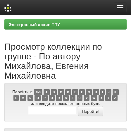
Skip
Электронный архив ТПУ
navigation
Просмотр коллекции по
группе - По автору
Михайлова, Евгения
Михайловна
Перейти к:
0-9
A
B
C
D
E
F
G
H
I
J
K
L
M
N
O
P
Q
R
S
T
U
V
W
X
Y
Z
или введите несколько первых букв: