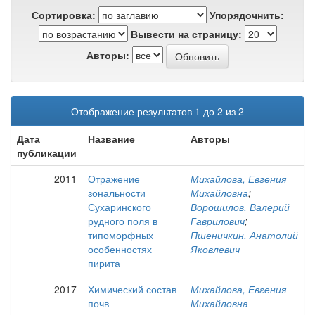
Сортировка:
Упорядочнить:
Вывести на страницу:
Авторы:
Отображение результатов 1 до 2 из 2
Дата
Название
Авторы
публикации
2011
Отражение
Михайлова, Евгения
зональности
Михайловна
;
Сухаринского
Ворошилов, Валерий
рудного поля в
Гаврилович
;
типоморфных
Пшеничкин, Анатолий
особенностях
Яковлевич
пирита
2017
Химический состав
Михайлова, Евгения
почв
Михайловна