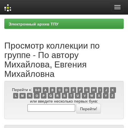
Skip
Электронный архив ТПУ
navigation
Просмотр коллекции по
группе - По автору
Михайлова, Евгения
Михайловна
Перейти к:
0-9
A
B
C
D
E
F
G
H
I
J
K
L
M
N
O
P
Q
R
S
T
U
V
W
X
Y
Z
или введите несколько первых букв: