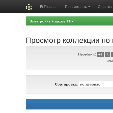
Главная
Просмотреть
Справка
Skip
Электронный архив ТПУ
navigation
Просмотр коллекции по г
Перейти к:
0-9
A
или
Сортировка: