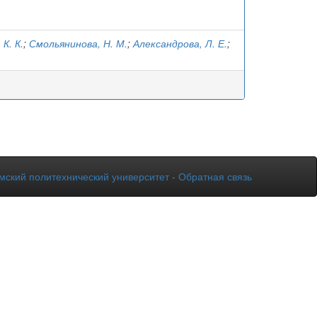
К. К.
;
Смольянинова, Н. М.
;
Александрова, Л. Е.
;
мский политехнический университет
-
Обратная связь