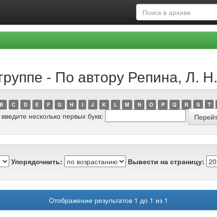
руппе - По автору Репина, Л. Н
B
C
D
E
F
G
H
I
J
K
L
M
N
O
P
Q
R
S
T
 введите несколько первых букв:
Упорядочнить:
Вывести на страницу:
Отображение результатов 1 до 1 из 1