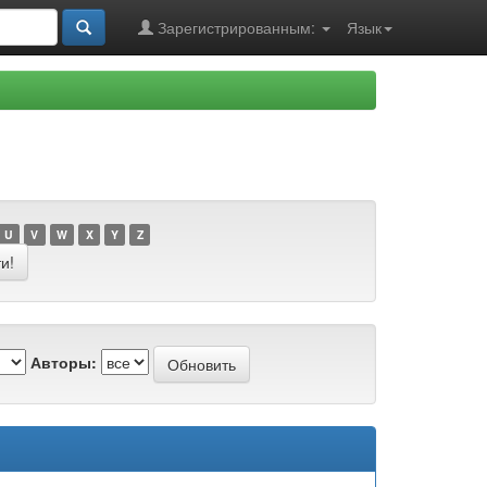
Зарегистрированным:
Язык
.
U
V
W
X
Y
Z
Авторы: