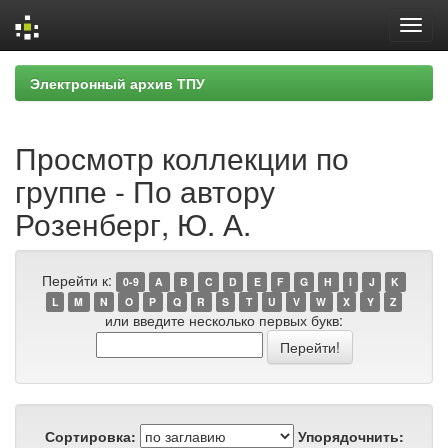
Skip
Электронный архив ТПУ
navigation
Просмотр коллекции по
группе - По автору
Розенберг, Ю. А.
Перейти к:
0-9
A
B
C
D
E
F
G
H
I
J
K
L
M
N
O
P
Q
R
S
T
U
V
W
X
Y
Z
или введите несколько первых букв:
Сортировка:
Упорядочнить: