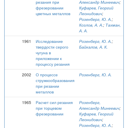
резания при
Александр Минеевич
;
фрезеровании
Куфарев, Георгий
цветных металлов
Леонидович
;
Розенберг, Ю. А.
;
Козлов, А. А.
;
Тахман,
А. А.
1961
Исследование
Розенберг, Ю. А.
;
твердости серого
Байкалов, А. К.
чугуна в
приложении к
процессу резания
2002
О процессе
Розенберг, Ю. А.
стружкообразования
при резании
металлов
1965
Расчет сил резания
Розенберг,
при торцевом
Александр Минеевич
;
фрезеровании
Куфарев, Георгий
Леонидович
;
Розенберг, Ю. А.
;