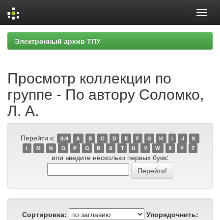
Skip
Электронный архив ТПУ
navigation
Просмотр коллекции по
группе - По автору Соломко,
Л. А.
Перейти к:
0-9
A
B
C
D
E
F
G
H
I
J
K
L
M
N
O
P
Q
R
S
T
U
V
W
X
Y
Z
или введите несколько первых букв:
Сортировка:
Упорядочнить: