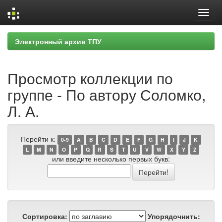
Skip
Электронный архив ТПУ
navigation
Просмотр коллекции по
группе - По автору Соломко,
Л. А.
Перейти к:
0-9
A
B
C
D
E
F
G
H
I
J
K
L
M
N
O
P
Q
R
S
T
U
V
W
X
Y
Z
или введите несколько первых букв:
Сортировка:
Упорядочнить: