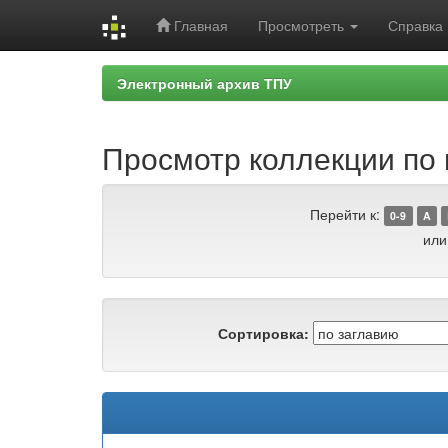
Главная
Просмотреть
Справка
Skip
Электронный архив ТПУ
navigation
Просмотр коллекции по 
Перейти к:
0-9
A
или
Сортировка: