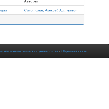
Авторы
кции
Сумотохин, Алексей Артурович
мский политехнический университет
-
Обратная связь