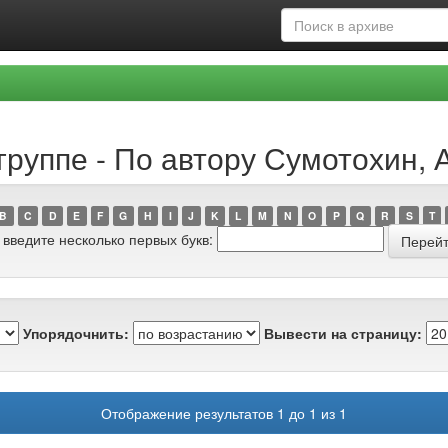
группе - По автору Сумотохин, 
B
C
D
E
F
G
H
I
J
K
L
M
N
O
P
Q
R
S
T
 введите несколько первых букв:
Упорядочнить:
Вывести на страницу:
Отображение результатов 1 до 1 из 1