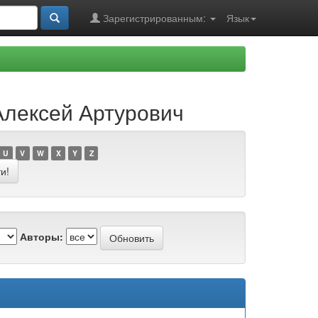
Зарегистрированным:
Язык
Алексей Артурович
U
V
W
X
Y
Z
Авторы: