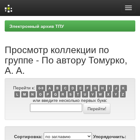
Skip
Электронный архив ТПУ
navigation
Просмотр коллекции по
группе - По автору Томурко,
А. А.
Перейти к:
0-9
A
B
C
D
E
F
G
H
I
J
K
L
M
N
O
P
Q
R
S
T
U
V
W
X
Y
Z
или введите несколько первых букв:
Сортировка:
Упорядочнить: