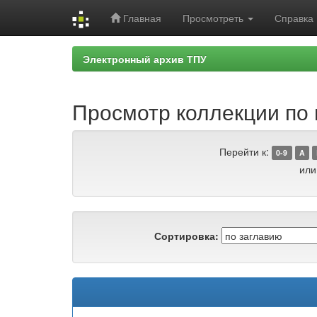
Главная
Просмотреть
Справка
Skip
Электронный архив ТПУ
navigation
Просмотр коллекции по 
Перейти к:
0-9
A
или
Сортировка: