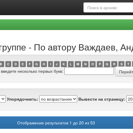
группе - По автору Важдаев, А
B
C
D
E
F
G
H
I
J
K
L
M
N
O
P
Q
R
S
T
 введите несколько первых букв:
Упорядочнить:
Вывести на страницу:
Отображение результатов 1 до 20 из 53