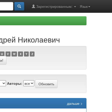
Зарегистрированным:
Язык
ндрей Николаевич
U
V
W
X
Y
Z
Авторы:
дальше >