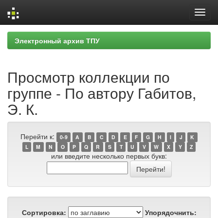
Skip
Электронный архив ТПУ
navigation
Просмотр коллекции по
группе - По автору Габитов,
Э. К.
Перейти к:
0-9
A
B
C
D
E
F
G
H
I
J
K
L
M
N
O
P
Q
R
S
T
U
V
W
X
Y
Z
или введите несколько первых букв:
Сортировка:
Упорядочнить: