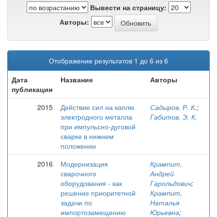
Вывести на страницу:
Авторы:
Отображение результатов 1 до 6 из 6
Дата
Название
Авторы
публикации
2015
Действие сил на каплю
Садыров, Р. К.
;
электродного металла
Габитов, Э. К.
при импульсно-дуговой
сварке в нижнем
положении
2016
Модернизация
Крампит,
сварочного
Андрей
оборудования - как
Гарольдович
;
решение приоритетной
Крампит,
задачи по
Наталья
импортозамещению
Юрьевна
;