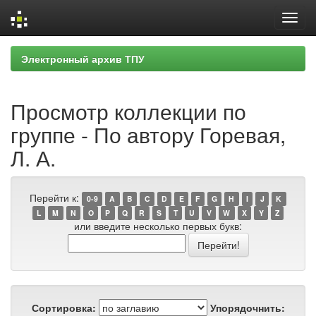
Skip
Электронный архив ТПУ
navigation
Просмотр коллекции по
группе - По автору Горевая,
Л. А.
Перейти к:
0-9
A
B
C
D
E
F
G
H
I
J
K
L
M
N
O
P
Q
R
S
T
U
V
W
X
Y
Z
или введите несколько первых букв:
Сортировка:
Упорядочнить: