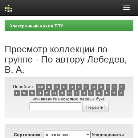
Skip
Электронный архив ТПУ
navigation
Просмотр коллекции по
группе - По автору Лебедев,
В. А.
Перейти к:
0-9
A
B
C
D
E
F
G
H
I
J
K
L
M
N
O
P
Q
R
S
T
U
V
W
X
Y
Z
или введите несколько первых букв:
Сортировка:
Упорядочнить: