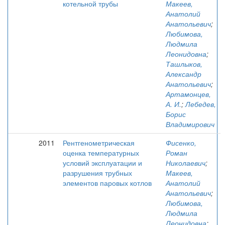
котельной трубы
Макеев,
Анатолий
Анатольевич
;
Любимова,
Людмила
Леонидовна
;
Ташлыков,
Александр
Анатольевич
;
Артамонцев,
А. И.
;
Лебедев,
Борис
Владимирович
2011
Рентгенометрическая
Фисенко,
оценка температурных
Роман
условий эксплуатации и
Николаевич
;
разрушения трубных
Макеев,
элементов паровых котлов
Анатолий
Анатольевич
;
Любимова,
Людмила
Леонидовна
;