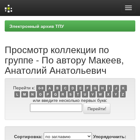
Skip
Электронный архив ТПУ
navigation
Просмотр коллекции по
группе - По автору Макеев,
Анатолий Анатольевич
Перейти к:
0-9
A
B
C
D
E
F
G
H
I
J
K
L
M
N
O
P
Q
R
S
T
U
V
W
X
Y
Z
или введите несколько первых букв:
Сортировка:
Упорядочнить: