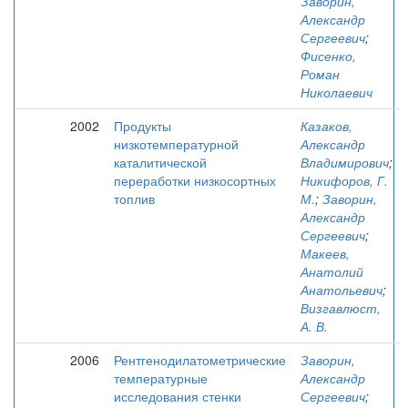
Заворин,
Александр
Сергеевич
;
Фисенко,
Роман
Николаевич
2002
Продукты
Казаков,
низкотемпературной
Александр
каталитической
Владимирович
;
переработки низкосортных
Никифоров, Г.
топлив
М.
;
Заворин,
Александр
Сергеевич
;
Макеев,
Анатолий
Анатольевич
;
Визгавлюст,
А. В.
2006
Рентгенодилатометрические
Заворин,
температурные
Александр
исследования стенки
Сергеевич
;