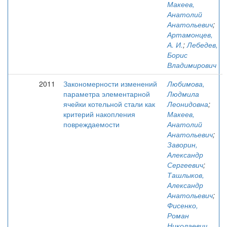
Макеев,
Анатолий
Анатольевич
;
Артамонцев,
А. И.
;
Лебедев,
Борис
Владимирович
2011
Закономерности изменений
Любимова,
параметра элементарной
Людмила
ячейки котельной стали как
Леонидовна
;
критерий накопления
Макеев,
повреждаемости
Анатолий
Анатольевич
;
Заворин,
Александр
Сергеевич
;
Ташлыков,
Александр
Анатольевич
;
Фисенко,
Роман
Николаевич