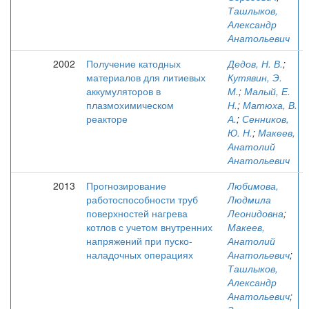
Ташлыков,
Александр
Анатольевич
2002
Получение катодных
Дедов, Н. В.
;
материалов для литиевых
Кутявин, Э.
аккумуляторов в
М.
;
Малый, Е.
плазмохимическом
Н.
;
Матюха, В.
реакторе
А.
;
Сенников,
Ю. Н.
;
Макеев,
Анатолий
Анатольевич
2013
Прогнозирование
Любимова,
работоспособности труб
Людмила
поверхностей нагрева
Леонидовна
;
котлов с учетом внутренних
Макеев,
напряжений при пуско-
Анатолий
наладочных операциях
Анатольевич
;
Ташлыков,
Александр
Анатольевич
;