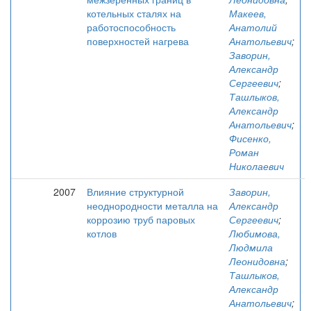
котельных сталях на
Макеев,
работоспособность
Анатолий
поверхностей нагрева
Анатольевич
;
Заворин,
Александр
Сергеевич
;
Ташлыков,
Александр
Анатольевич
;
Фисенко,
Роман
Николаевич
2007
Влияние структурной
Заворин,
неоднородности металла на
Александр
коррозию труб паровых
Сергеевич
;
котлов
Любимова,
Людмила
Леонидовна
;
Ташлыков,
Александр
Анатольевич
;