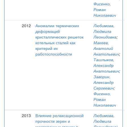
Фисенко,
Роман
Николаевич
2012
Аномалии термических
Любимова,
деформаций
Людмила
кристаллических решеток
Леонидовна
;
котельных сталей как
Макеев,
критерий их
Анатолий
работоспособности
Анатольевич
;
Ташлыков,
Александр
Анатольевич
;
Заворин,
Александр
Сергеевич
;
Фисенко,
Роман
Николаевич
2013
Влияние релаксационной
Любимова,
прочности зерен и
Людмила
межзеренных границ в
Леонидовна
;