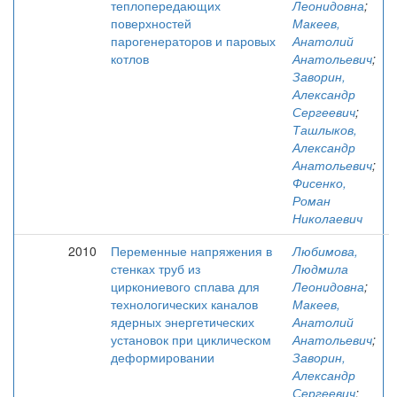
теплопередающих
Леонидовна
;
поверхностей
Макеев,
парогенераторов и паровых
Анатолий
котлов
Анатольевич
;
Заворин,
Александр
Сергеевич
;
Ташлыков,
Александр
Анатольевич
;
Фисенко,
Роман
Николаевич
2010
Переменные напряжения в
Любимова,
стенках труб из
Людмила
циркониевого сплава для
Леонидовна
;
технологических каналов
Макеев,
ядерных энергетических
Анатолий
установок при циклическом
Анатольевич
;
деформировании
Заворин,
Александр
Сергеевич
;