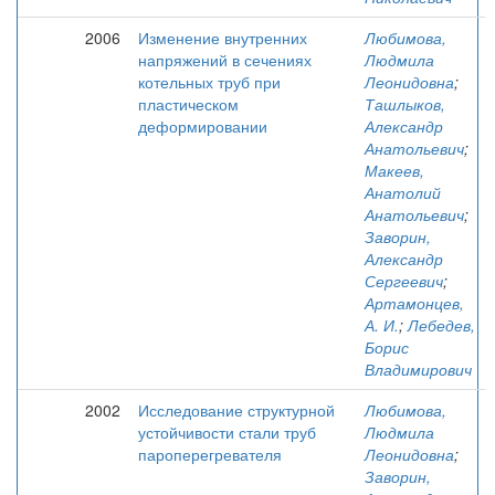
2006
Изменение внутренних
Любимова,
напряжений в сечениях
Людмила
котельных труб при
Леонидовна
;
пластическом
Ташлыков,
деформировании
Александр
Анатольевич
;
Макеев,
Анатолий
Анатольевич
;
Заворин,
Александр
Сергеевич
;
Артамонцев,
А. И.
;
Лебедев,
Борис
Владимирович
2002
Исследование структурной
Любимова,
устойчивости стали труб
Людмила
пароперегревателя
Леонидовна
;
Заворин,