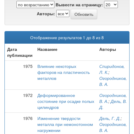
Вывести на страницу:
Авторы:
Отображение результатов 1 до 8 из 8
Дата
Название
Авторы
публикации
1975
Влияние некоторых
Спиридонов,
факторов на пластичность
Л. К.
;
металлов
Огородников,
В. А.
1972
Деформированное
Огородников,
состояние при осадке полых
В. А.
;
Дель, В.
цилиндров
Д.
1976
Изменение твердости
Дель, Г. Д.
;
металла при немонотонном
Огородников,
нагружении
В. А.