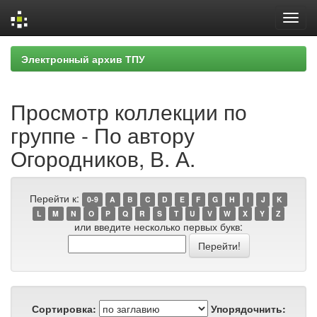
Skip
Электронный архив ТПУ
navigation
Просмотр коллекции по
группе - По автору
Огородников, В. А.
Перейти к:
0-9
A
B
C
D
E
F
G
H
I
J
K
L
M
N
O
P
Q
R
S
T
U
V
W
X
Y
Z
или введите несколько первых букв:
Сортировка:
Упорядочнить: