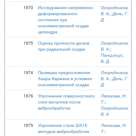
1970
Исследование напряженно-
Огородников,
деформированного
В. А.
;
Дель, Г.
состояния при
Д.
осесимметричной осадке
цилиндра
1975
Оценка прочности дисков
Огородников,
при радиальной осадке
В. А.
;
Панцилиус,
В. Д.
1974
Проверка предположения
Огородников,
Хаара-Кармана в условиях
В. А.
;
Дель, Г.
осесимметричной осадки
Д.
1976
Упрочнение поверхностного
Ляликова, Н.
слоя металлов после
Т.
;
виброобработки
Огородников,
В. А.
1975
Упрочнение стали ШХ15
Ляликова, Н.
методом виброобработки
Т.
;