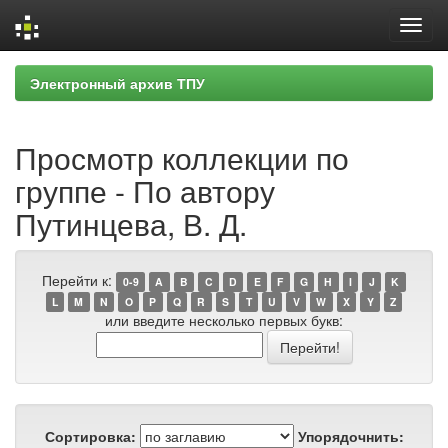
Skip
Электронный архив ТПУ
navigation
Просмотр коллекции по
группе - По автору
Путинцева, В. Д.
Перейти к:
0-9
A
B
C
D
E
F
G
H
I
J
K
L
M
N
O
P
Q
R
S
T
U
V
W
X
Y
Z
или введите несколько первых букв:
Сортировка:
Упорядочнить: