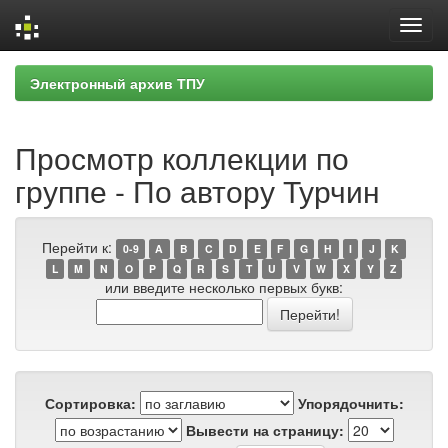
Skip
Электронный архив ТПУ
navigation
Просмотр коллекции по
группе - По автору Турчин
Перейти к:
0-9
A
B
C
D
E
F
G
H
I
J
K
L
M
N
O
P
Q
R
S
T
U
V
W
X
Y
Z
или введите несколько первых букв:
Сортировка:
Упорядочнить:
Вывести на страницу: