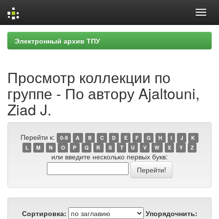
Skip
Электронный архив ТПУ
navigation
Просмотр коллекции по
группе - По автору Ajaltouni,
Ziad J.
Перейти к:
0-9
A
B
C
D
E
F
G
H
I
J
K
L
M
N
O
P
Q
R
S
T
U
V
W
X
Y
Z
или введите несколько первых букв:
Сортировка:
Упорядочнить: