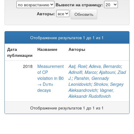
Вывести на страницу:
Авторы:
Отображение результатов 1 до 1 из 1
Дата
Название
Авторы
публикации
2018
Measurement
Aaij, Roel
;
Adeva, Bernardo
;
of CP
Adinolfi, Marco
;
Ajaltouni, Ziad
violation in B0
J.
;
Panshin, Gennady
→ D∓π±
Leonidovich
;
Strokov, Sergey
decays
Aleksandrovich
;
Vagner,
Aleksandr Rudolfovich
Отображение результатов 1 до 1 из 1