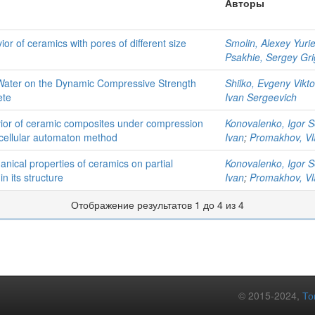
Авторы
r of ceramics with pores of different size
Smolin, Alexey Yuri
Psakhie, Sergey Gri
 Water on the Dynamic Compressive Strength
Shilko, Evgeny Vikto
ete
Ivan Sergeevich
ior of ceramic composites under compression
Konovalenko, Igor 
 cellular automaton method
Ivan
;
Promakhov, Vl
nical properties of ceramics on partial
Konovalenko, Igor 
in its structure
Ivan
;
Promakhov, Vl
Отображение результатов 1 до 4 из 4
© 2015-2024,
То