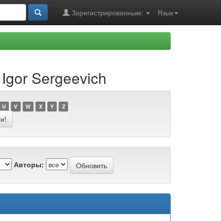
Зарегистрированным:
Язык
Igor Sergeevich
U
V
W
X
Y
Z
Авторы: