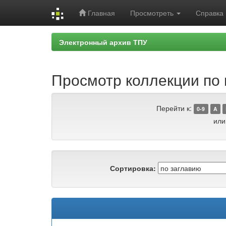
Главная
Просмотреть
Справка
Skip
Электронный архив ТПУ
navigation
Просмотр коллекции по г
Перейти к:
0-9
A
или
Сортировка: