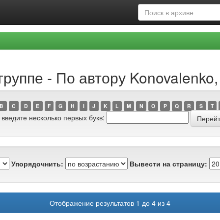
руппе - По автору Konovalenko, 
B
C
D
E
F
G
H
I
J
K
L
M
N
O
P
Q
R
S
T
 введите несколько первых букв:
Упорядочнить:
Вывести на страницу:
Отображение результатов 1 до 4 из 4