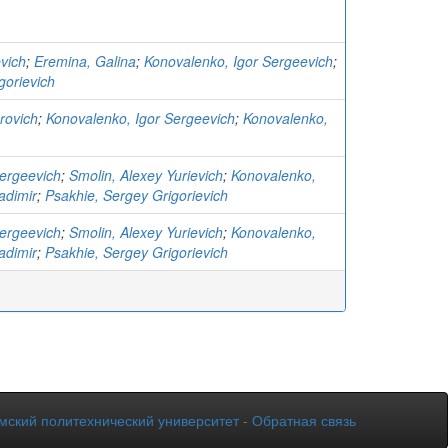
evich
;
Eremina, Galina
;
Konovalenko, Igor Sergeevich
;
gorievich
rovich
;
Konovalenko, Igor Sergeevich
;
Konovalenko,
Sergeevich
;
Smolin, Alexey Yurievich
;
Konovalenko,
adimir
;
Psakhie, Sergey Grigorievich
Sergeevich
;
Smolin, Alexey Yurievich
;
Konovalenko,
adimir
;
Psakhie, Sergey Grigorievich
мский политехнический университет
-
Обратная связь