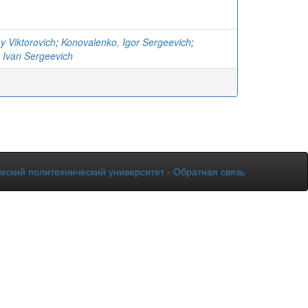
y Viktorovich
;
Konovalenko, Igor Sergeevich
;
 Ivan Sergeevich
мский политехнический университет
-
Обратная связь