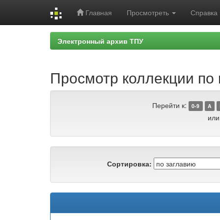
Главная
Просмотреть
Справка
Skip
Электронный архив ТПУ
navigation
Просмотр коллекции по гр
Перейти к:
0-9
A
или
Сортировка: