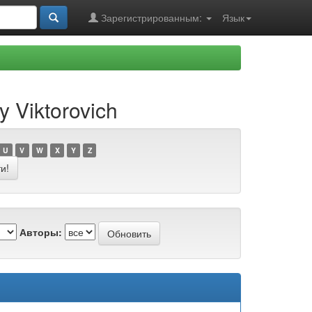
Зарегистрированным:
Язык
 Viktorovich
U
V
W
X
Y
Z
Авторы: