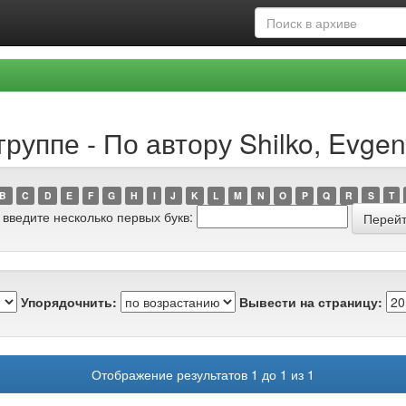
уппе - По автору Shilko, Evgeny
B
C
D
E
F
G
H
I
J
K
L
M
N
O
P
Q
R
S
T
 введите несколько первых букв:
Упорядочнить:
Вывести на страницу:
Отображение результатов 1 до 1 из 1