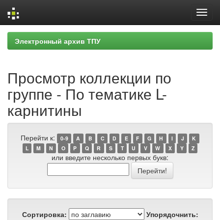
Skip
Электронный архив ТПУ
navigation
Просмотр коллекции по
группе - По тематике L-
карнитины
Перейти к:
0-9
A
B
C
D
E
F
G
H
I
J
K
L
M
N
O
P
Q
R
S
T
U
V
W
X
Y
Z
или введите несколько первых букв:
Сортировка:
Упорядочнить: