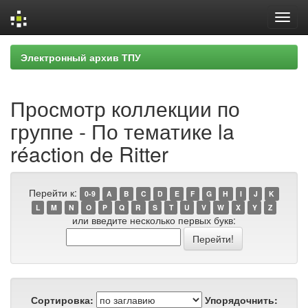
Skip
Электронный архив ТПУ
navigation
Просмотр коллекции по
группе - По тематике la
réaction de Ritter
Перейти к:
0-9
A
B
C
D
E
F
G
H
I
J
K
L
M
N
O
P
Q
R
S
T
U
V
W
X
Y
Z
или введите несколько первых букв:
Сортировка:
Упорядочнить: