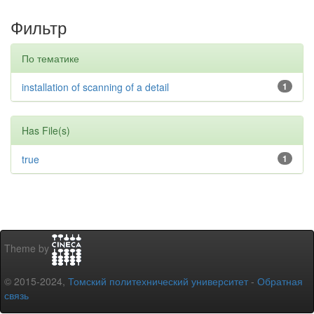
Фильтр
По тематике
installation of scanning of a detail
1
Has File(s)
true
1
Theme by
© 2015-2024,
Томский политехнический университет
-
Обратная
связь