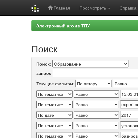
Главная
Просмотреть
Справка
Skip
Электронный архив ТПУ
navigation
Поиск
Поиск:
запрос
Текущие фильтры: