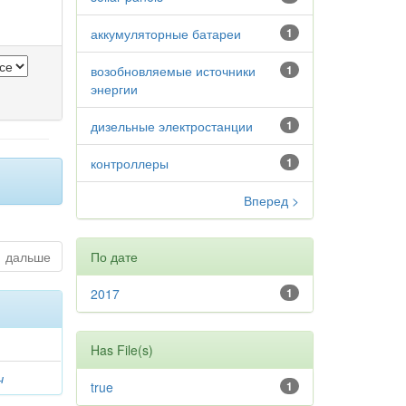
аккумуляторные батареи
1
возобновляемые источники
1
энергии
дизельные электростанции
1
контроллеры
1
Вперед >
дальше
По дате
2017
1
Has File(s)
ч
true
1