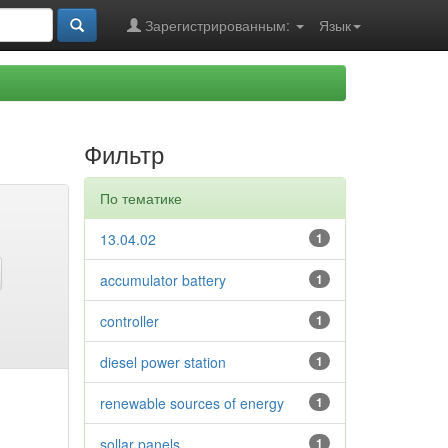
Зарегистрированным:
Язык
Фильтр
По тематике
13.04.02
1
accumulator battery
1
controller
1
diesel power station
1
renewable sources of energy
1
sollar panels
1