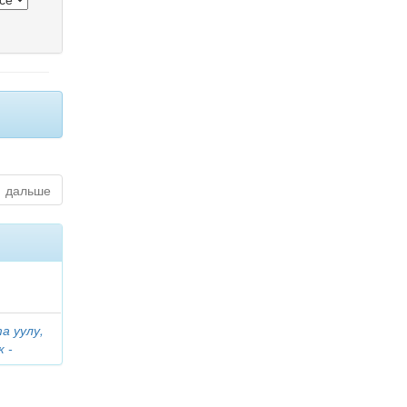
дальше
а уулу,
 -