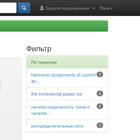
Зарегистрированным:
Язык
Фильтр
По тематике
harmonic components of current
1
an...
the incremental power los
1
несинусоидальность токов и
1
напряж...
распределительные сети
1