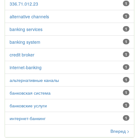
336.71.012.23
1
alternative channels
1
banking services
1
banking system
1
credit broker
1
internet-banking
1
альтернативные каналы
1
банковская система
1
банковские услуги
1
интернет-банкинг
1
Вперед >