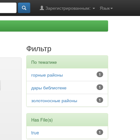
Зарегистрированным:
Язык
Фильтр
По тематике
горные районы
1
дары библиотеке
1
золотоносные районы
1
Has File(s)
true
1