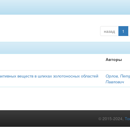
назад
1
Авторы
активных веществ в шлихах золотоносных областей
Орлов, Пет
Павлович
© 2015-2024,
То