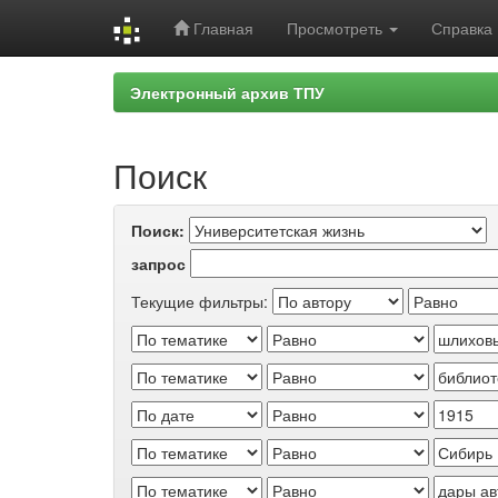
Главная
Просмотреть
Справка
Skip
Электронный архив ТПУ
navigation
Поиск
Поиск:
запрос
Текущие фильтры: