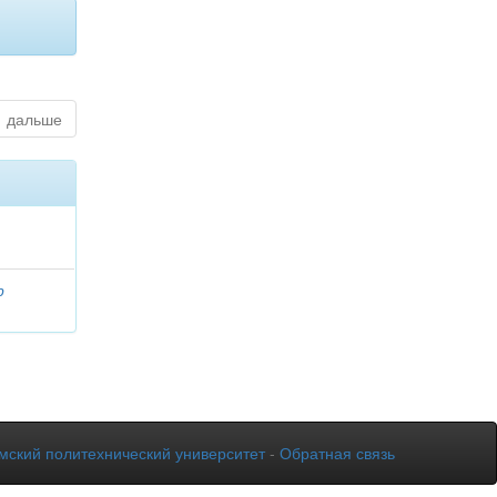
дальше
р
мский политехнический университет
-
Обратная связь