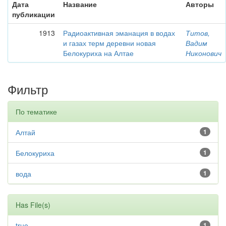
Дата
Название
Авторы
публикации
1913
Радиоактивная эманация в водах
Титов,
и газах терм деревни новая
Вадим
Белокуриха на Алтае
Никонович
Фильтр
По тематике
Алтай
1
Белокуриха
1
вода
1
Has File(s)
true
1