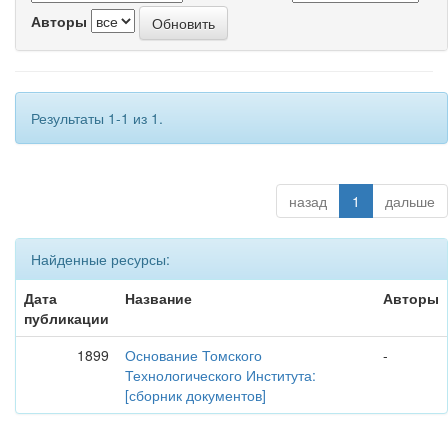
Авторы
Результаты 1-1 из 1.
назад
1
дальше
Найденные ресурсы:
Дата
Название
Авторы
публикации
1899
Основание Томского
-
Технологического Института:
[сборник документов]