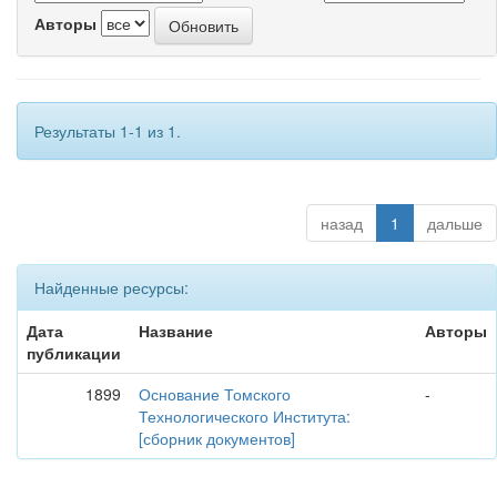
Авторы
Результаты 1-1 из 1.
назад
1
дальше
Найденные ресурсы:
Дата
Название
Авторы
публикации
1899
Основание Томского
-
Технологического Института:
[сборник документов]