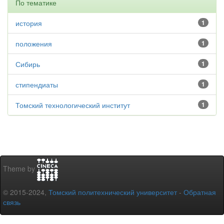
По тематике
история
1
положения
1
Сибирь
1
стипендиаты
1
Томский технологический институт
1
Theme by
© 2015-2024,
Томский политехнический университет
-
Обратная
связь