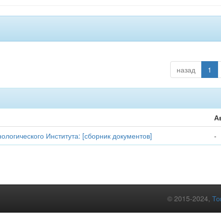
назад
1
А
ологического Института: [сборник документов]
-
© 2015-2024,
То