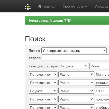
Главная
Просмотреть
Справка
Skip
Электронный архив ТПУ
navigation
Поиск
Поиск:
запрос
Текущие фильтры: