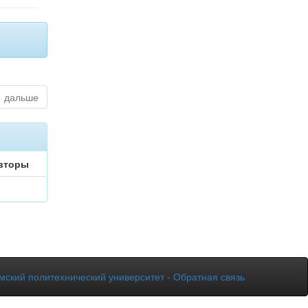
дальше
вторы
мский политехнический университет
-
Обратная связь