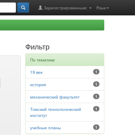
Зарегистрированным:
Язык
Фильтр
По тематике
19 век
1
история
1
механический факультет
1
Томский технологический
1
институт
учебные планы
1