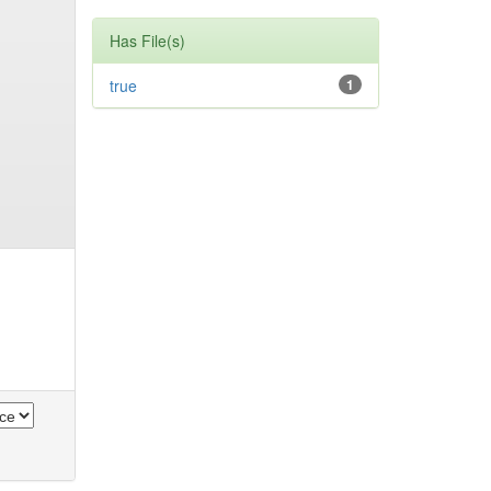
Has File(s)
true
1