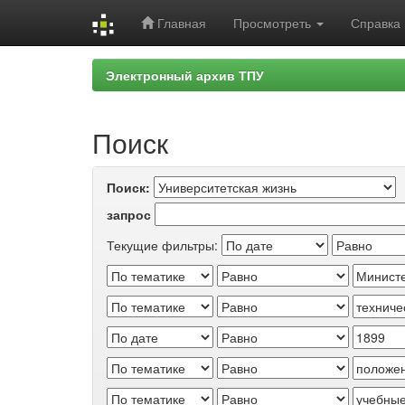
Главная
Просмотреть
Справка
Skip
Электронный архив ТПУ
navigation
Поиск
Поиск:
запрос
Текущие фильтры: