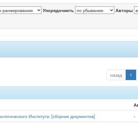
Упорядочнить
Авторы
назад
1
А
ологического Института: [сборник документов]
-