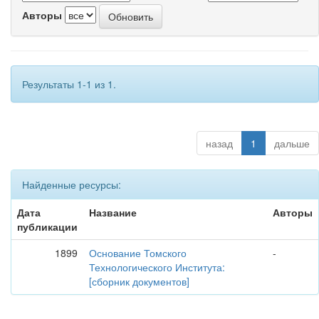
Авторы
Результаты 1-1 из 1.
назад
1
дальше
Найденные ресурсы:
Дата
Название
Авторы
публикации
1899
Основание Томского
-
Технологического Института:
[сборник документов]