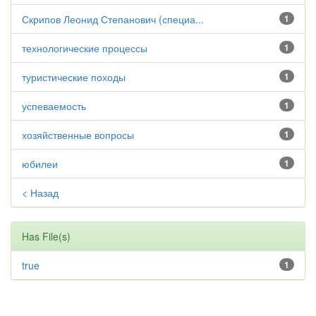
Скрипов Леонид Степанович (специа...
1
технологические процессы
1
туристические походы
1
успеваемость
1
хозяйственные вопросы
1
юбилеи
1
< Назад
Has File(s)
true
1