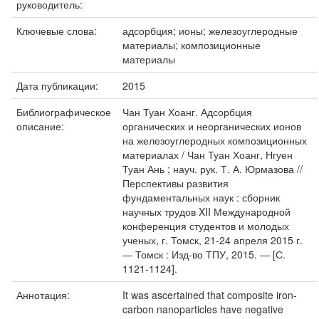
руководитель:
Ключевые слова:
адсорбция; ионы; железоуглеродные
материалы; композиционные
материалы
Дата публикации:
2015
Библиографическое
Чан Туан Хоанг. Адсорбция
описание:
органических и неорганических ионов
на железоуглеродных композиционных
материалах / Чан Туан Хоанг, Нгуен
Туан Ань ; науч. рук. Т. А. Юрмазова //
Перспективы развития
фундаментальных наук : сборник
научных трудов XII Международной
конференция студентов и молодых
ученых, г. Томск, 21-24 апреля 2015 г.
— Томск : Изд-во ТПУ, 2015. — [С.
1121-1124].
Аннотация:
It was ascertained that composite iron-
carbon nanoparticles have negative