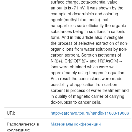
surface charge, zeta-potential value
amounts is -71mV. It was shown by the
example of doxorubicin and coloring
agents(methyl blue, eosin) that
nanoparticles sorb efficiently the organic
substances being in solutions in cationic
form. And in this article also investigate
the process of selective extraction of non-
organic ions from water solutions by iron-
carbon sorbent. Sorption isotherms of
Ni{2+}, Cr[2]O[7]{2}- and H[2]AsO[4] --
ions were obtained which were well
approximately using Langmuir equation.
As a result the conclusions were made
possibility of application iron-carbon
sorbent in process of water treatment and
in quality of magnetic carrier of carrying
doxorubicin to cancer cells.
URI:
http://earchive.tpu.ru/handle/11683/19086
Располагается в
Материалы конференций
коллекциях: