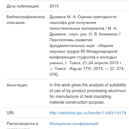
Дата публикации:
2015
Библиографическое
Душкина М. А. Оценка пригодности
описание:
сиштофа для получения
пеностекольных материалов / М. А.
Душкина ; науч. рук. О. В. Казьмина //
Перспективы развития
фундаментальных наук : сборник
научных трудов XII Международной
конференция студентов и молодых
ученых, г. Томск, 21-24 апреля 2015 г.
— Томск : Изд-во ТПУ, 2015. — [С. 374-
376].
Аннотация:
In this work gives the analysis of suitability
of use of by-product processing aluminum
for manufacture of heat-insulating
material construction purpose.
URI:
http://earchive.tpu.ru/handle/11683/19179
Располагается в
Материалы конференций