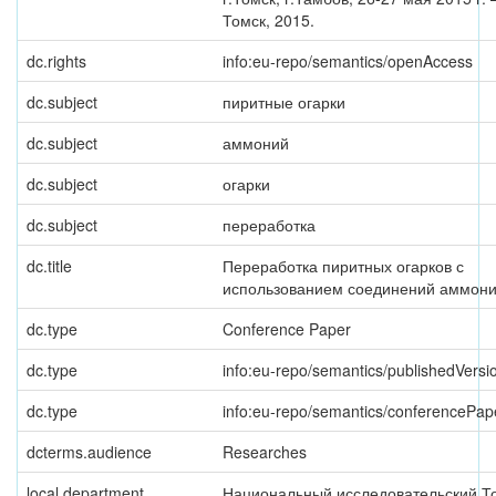
Томск, 2015.
dc.rights
info:eu-repo/semantics/openAccess
dc.subject
пиритные огарки
dc.subject
аммоний
dc.subject
огарки
dc.subject
переработка
dc.title
Переработка пиритных огарков с
использованием соединений аммон
dc.type
Conference Paper
dc.type
info:eu-repo/semantics/publishedVersi
dc.type
info:eu-repo/semantics/conferencePap
dcterms.audience
Researches
local.department
Национальный исследовательский Т