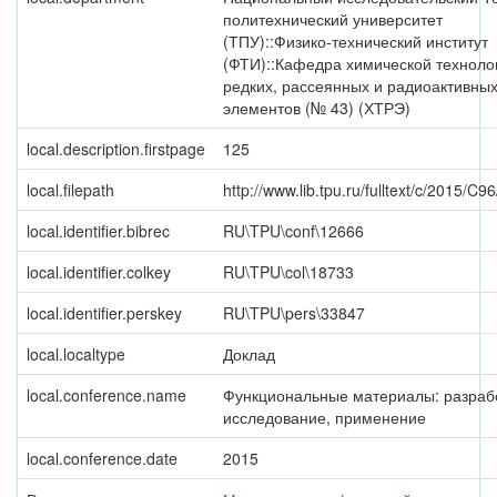
политехнический университет
(ТПУ)::Физико-технический институт
(ФТИ)::Кафедра химической техноло
редких, рассеянных и радиоактивны
элементов (№ 43) (ХТРЭ)
local.description.firstpage
125
local.filepath
http://www.lib.tpu.ru/fulltext/c/2015/C9
local.identifier.bibrec
RU\TPU\conf\12666
local.identifier.colkey
RU\TPU\col\18733
local.identifier.perskey
RU\TPU\pers\33847
local.localtype
Доклад
local.conference.name
Функциональные материалы: разраб
исследование, применение
local.conference.date
2015