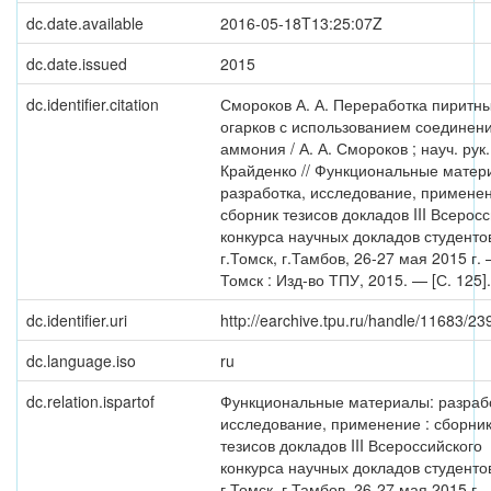
dc.date.available
2016-05-18T13:25:07Z
dc.date.issued
2015
dc.identifier.citation
Смороков А. А. Переработка пиритн
огарков с использованием соединен
аммония / А. А. Смороков ; науч. рук.
Крайденко // Функциональные матер
разработка, исследование, применен
сборник тезисов докладов III Всерос
конкурса научных докладов студенто
г.Томск, г.Тамбов, 26-27 мая 2015 г.
Томск : Изд-во ТПУ, 2015. — [С. 125].
dc.identifier.uri
http://earchive.tpu.ru/handle/11683/23
dc.language.iso
ru
dc.relation.ispartof
Функциональные материалы: разраб
исследование, применение : сборни
тезисов докладов III Всероссийского
конкурса научных докладов студенто
г.Томск, г.Тамбов, 26-27 мая 2015 г.